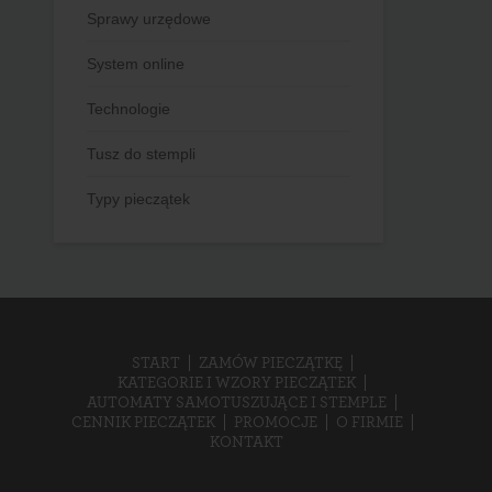
Sprawy urzędowe
System online
Technologie
Tusz do stempli
Typy pieczątek
START
ZAMÓW PIECZĄTKĘ
KATEGORIE I WZORY PIECZĄTEK
AUTOMATY SAMOTUSZUJĄCE I STEMPLE
CENNIK PIECZĄTEK
PROMOCJE
O FIRMIE
KONTAKT