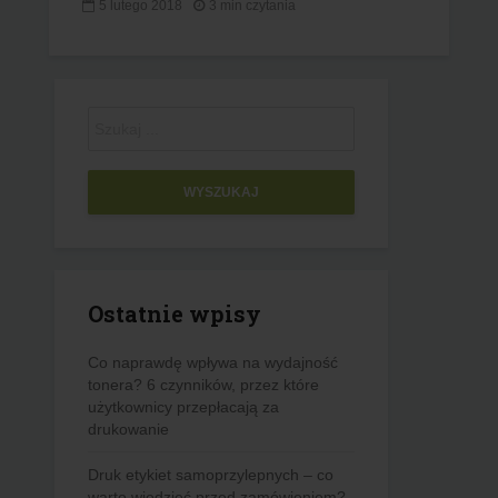
5 lutego 2018
3 min czytania
WYSZUKAJ
Ostatnie wpisy
Co naprawdę wpływa na wydajność
tonera? 6 czynników, przez które
użytkownicy przepłacają za
drukowanie
Druk etykiet samoprzylepnych – co
warto wiedzieć przed zamówieniem?