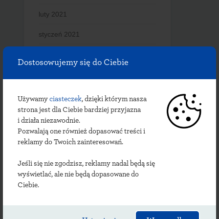
luty 2021
styczeń 2021
grudzień 2020
Dostosowujemy się do Ciebie
listopad 2020
październik 2020
Używamy
ciasteczek
, dzięki którym nasza
strona jest dla Ciebie bardziej przyjazna
wrzesień 2020
i działa niezawodnie.
Pozwalają one również dopasować treści i
lipiec 2020
reklamy do Twoich zainteresowań.
czerwiec 2020
Jeśli się nie zgodzisz, reklamy nadal będą się
wyświetlać, ale nie będą dopasowane do
maj 2020
Ciebie.
kwiecień 2020
marzec 2020