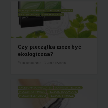
PIECZĄTKA FIRMOWA
PIECZĄTKA IMIENNA
SYSTEM ONLINE
TYPY PIECZĄTEK
Czy pieczątka może być
ekologiczna?
18 lutego 2018
3 min czytania
AKCESORIA DO PIECZĄTEK
GUMKA DO PIECZĄTKI
PIECZĄTKA FIRMOWA
PIECZĄTKI BUDOWLANE
PIECZĄTKI DLA DZIECI
PIECZĄTKI FIRMOWE