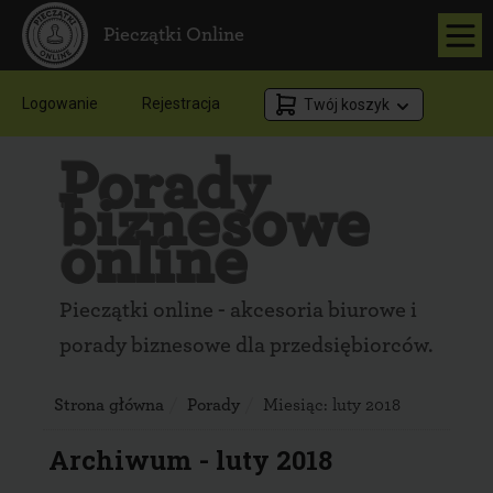
Pieczątki Online
Logowanie
Rejestracja
Twój koszyk
Porady
biznesowe
online
Pieczątki online - akcesoria biurowe i
porady biznesowe dla przedsiębiorców.
Strona główna
Porady
Miesiąc:
luty 2018
Archiwum - luty 2018