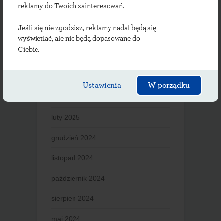
reklamy do Twoich zainteresowań.
luty 2026
Jeśli się nie zgodzisz, reklamy nadal będą się
styczeń 2026
wyświetlać, ale nie będą dopasowane do
Ciebie.
listopad 2025
październik 2025
Ustawienia
W porządku
sierpień 2025
luty 2025
grudzień 2024
listopad 2024
październik 2024
sierpień 2024
maj 2024