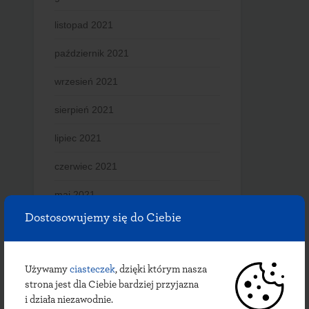
listopad 2021
październik 2021
wrzesień 2021
sierpień 2021
lipiec 2021
czerwiec 2021
maj 2021
Dostosowujemy się do Ciebie
kwiecień 2021
marzec 2021
Używamy
ciasteczek
, dzięki którym nasza
luty 2021
strona jest dla Ciebie bardziej przyjazna
i działa niezawodnie.
styczeń 2021