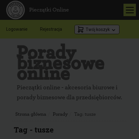
Pieczątki Online
Logowanie
Rejestracja
Twój koszyk
Porady
biznesowe
online
Pieczątki online - akcesoria biurowe i
porady biznesowe dla przedsiębiorców.
Strona główna
Porady
Tag:
tusze
Tag - tusze