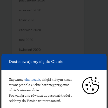
październik 2020
wrzesień 2020
lipiec 2020
czerwiec 2020
maj 2020
kwiecień 2020
marzec 2020
Dostosowujemy się do Ciebie
luty 2020
styczeń 2020
Używamy
ciasteczek
, dzięki którym nasza
strona jest dla Ciebie bardziej przyjazna
grudzień 2019
i działa niezawodnie.
Pozwalają one również dopasować treści i
listopad 2019
reklamy do Twoich zainteresowań.