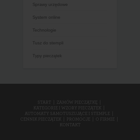
Sprawy urzędowe
System online
Technologie
Tusz do stempli
Typy pieczątek
START
ZAMÓW PIECZĄTKĘ
KATEGORIE I WZORY PIECZĄTEK
AUTOMATY SAMOTUSZUJĄCE I STEMPLE
CENNIK PIECZĄTEK
PROMOCJE
O FIRMIE
KONTAKT