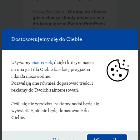
Pieczątki Online
-
Drukuj, co chcesz,
gdzie chcesz i kiedy chcesz z mini
drukarką ręczną Evebot PrintPods
Set
Dostosowujemy się do Ciebie
Morozko
-
Drukuj, co chcesz, gdzie
chcesz i kiedy chcesz z mini
drukarką ręczną Evebot PrintPods
Set
Używamy
ciasteczek
, dzięki którym nasza
strona jest dla Ciebie bardziej przyjazna
smerf ważniak
-
Czy technik
i działa niezawodnie.
weterynarii może otworzyć
Pozwalają one również dopasować treści i
gabinet?
reklamy do Twoich zainteresowań.
Jeśli się nie zgodzisz, reklamy nadal będą się
wyświetlać, ale nie będą dopasowane do
Archiwa
Ciebie.
czerwiec 2026