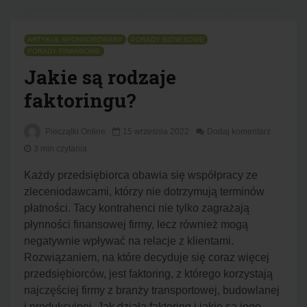
ARTYKUŁ SPONSOROWANY
PORADY BIZNESOWE
PORADY FINANSOWE
Jakie są rodzaje
faktoringu?
Pieczątki Online
15 września 2022
Dodaj komentarz
3 min czytania
Każdy przedsiębiorca obawia się współpracy ze
zleceniodawcami, którzy nie dotrzymują terminów
płatności. Tacy kontrahenci nie tylko zagrażają
płynności finansowej firmy, lecz również mogą
negatywnie wpływać na relacje z klientami.
Rozwiązaniem, na które decyduje się coraz więcej
przedsiębiorców, jest faktoring, z którego korzystają
najczęściej firmy z branży transportowej, budowlanej
i produkcyjnej. Jak działa faktoring i jakie są jego